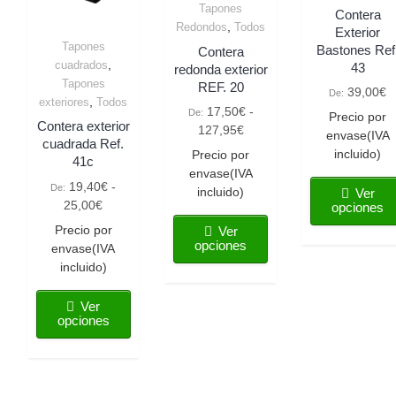
Tapones
Contera
,
Redondos
Todos
Exterior
Tapones
Bastones Ref
Contera
,
cuadrados
43
redonda exterior
Tapones
REF. 20
39,00
€
De:
,
exteriores
Todos
17,50
€
-
De:
Precio por
Contera exterior
127,95
€
envase(IVA
cuadrada Ref.
incluido)
Precio por
41c
envase(IVA
19,40
€
-
De:
incluido)
Ver
25,00
€
opciones
Precio por
Ver
opciones
envase(IVA
incluido)
Ver
opciones