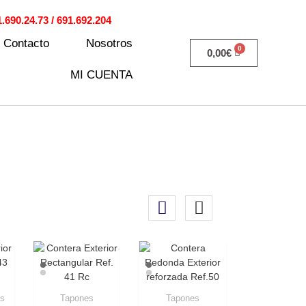
90.24.73 / 691.692.204
Contacto
Nosotros
0,00
€
MI CUENTA
s
Tapones
Tapones