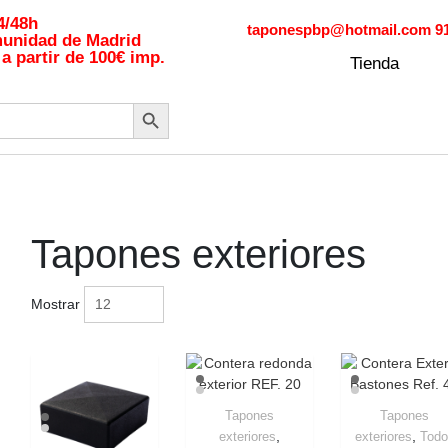
/48h
taponespbp@hotmail.com 91.6
munidad de Madrid
a partir de 100€ imp.
Tienda
Botón de búsqueda
Tapones exteriores
Mostrar
Tapones
Tapones
,
,
exteriores
exteriores
Todo