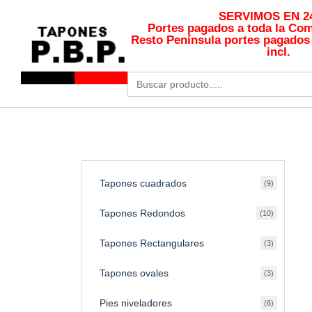
SERVIMOS EN 24
Portes pagados a toda la Co
Resto Península portes pagados 
incl.
Buscar:
Tapones cuadrados
9
Tapones Redondos
10
Tapones Rectangulares
3
Tapones ovales
3
Pies niveladores
6