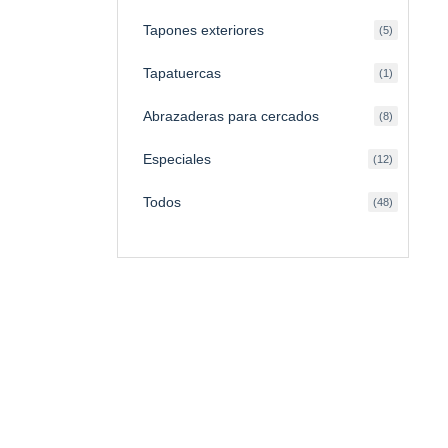
Tapones exteriores
5
Tapatuercas
1
Abrazaderas para cercados
8
Especiales
12
Todos
48